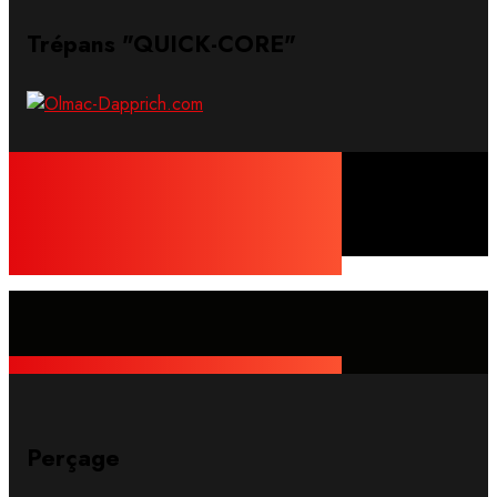
Trépans "QUICK-CORE"
2024
Perçage